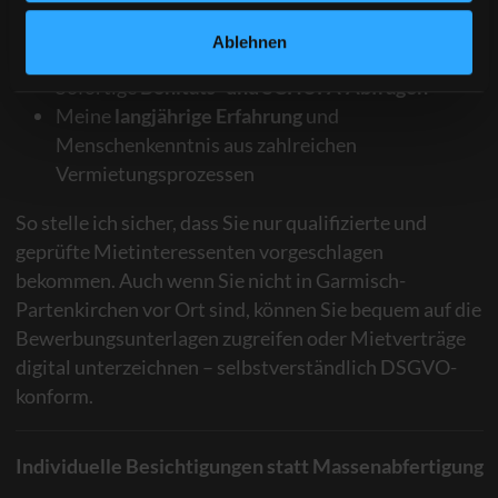
sicherzustellen, nutze ich:
Ablehnen
Digitale Bewerbungsplattformen
Sofortige
Bonitäts- und SCHUFA-Abfragen
Meine
langjährige Erfahrung
und
Menschenkenntnis aus zahlreichen
Vermietungsprozessen
So stelle ich sicher, dass Sie nur qualifizierte und
geprüfte Mietinteressenten vorgeschlagen
bekommen. Auch wenn Sie nicht in Garmisch-
Partenkirchen vor Ort sind, können Sie bequem auf die
Bewerbungsunterlagen zugreifen oder Mietverträge
digital unterzeichnen – selbstverständlich DSGVO-
konform.
Individuelle Besichtigungen statt Massenabfertigung