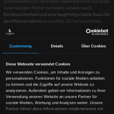
Eine Immobilie zu vermieten, bedeutet nicht nur einen
zuverlässigen Mieter zu finden, sondern auch
Rechtssicherheit und eine langfristig stabile Basis für
das Mietverhältnis
zu schaffen. Ein harmonisches
Mietverhältnis zu marktgerechten Mietpreisen ist
sowohl wirtschaftlich als auch menschlich ein Gewinn.
Als erfahrener
Immobilienmakler in Garmisch-
Zustimmung
Details
Über Cookies
Partenkirchen und im gesamten Landkreis Garmisch-
Partenkirchen
übernehme ich sämtliche Aufgaben im
Diese Webseite verwendet Cookies
Vermietungsprozess – von der Erstellung eines
Exposés über die Bewerberprüfung bis hin zur
Wir verwenden Cookies, um Inhalte und Anzeigen zu
Vertragsunterzeichnung und der Übergabe der
personalisieren, Funktionen für soziale Medien anbieten
Wohnung an den Mieter
.
zu können und die Zugriffe auf unsere Website zu
analysieren. Außerdem geben wir Informationen zu Ihrer
Verwendung unserer Website an unsere Partner für
Rechtssichere Mietverträge & digitale
soziale Medien, Werbung und Analysen weiter. Unsere
Übergabeprotokolle
Partner führen diese Informationen möglicherweise mit